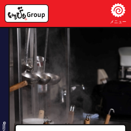
私たちについて
オリジナル商品
新着情報
お問い合わせ
採用情報
メニュー
店長希望
正社員希望
アルバイト希望
麺屋いちびり
つけ麺いちびり
麺屋いちびりNEXT